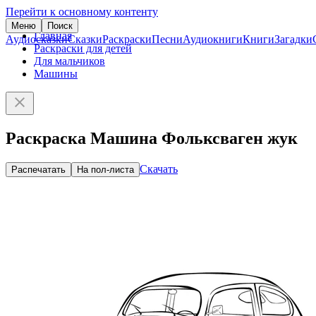
Перейти к основному контенту
Меню
Поиск
Главная
Аудиосказки
Сказки
Раскраски
Песни
Аудиокниги
Книги
Загадки
Раскраски для детей
Для мальчиков
Машины
Раскраска Машина Фольксваген жук
Скачать
Распечатать
На пол-листа