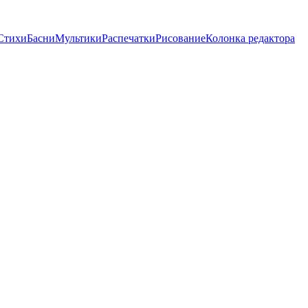
Стихи
Басни
Мультики
Распечатки
Рисование
Колонка редактора