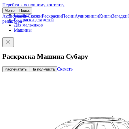
Перейти к основному контенту
Меню
Поиск
Главная
Аудиосказки
Сказки
Раскраски
Песни
Аудиокниги
Книги
Загадки
Раскраски для детей
редактора
Для мальчиков
Машины
Раскраска Машина Субару
Скачать
Распечатать
На пол-листа