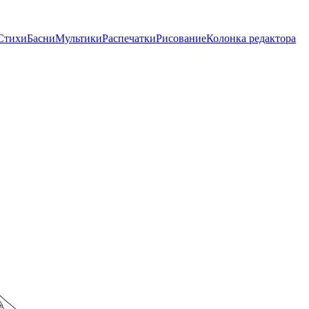
Стихи
Басни
Мультики
Распечатки
Рисование
Колонка редактора