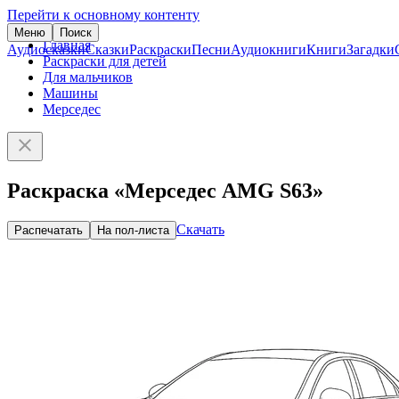
Перейти к основному контенту
Меню
Поиск
Главная
Аудиосказки
Сказки
Раскраски
Песни
Аудиокниги
Книги
Загадки
Раскраски для детей
Для мальчиков
Машины
Мерседес
Раскраска «Мерседес AMG S63»
Скачать
Распечатать
На пол-листа