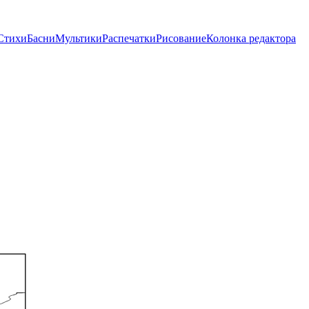
Стихи
Басни
Мультики
Распечатки
Рисование
Колонка редактора