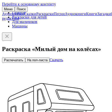
Перейти к основному контенту
Меню
Поиск
Главная
Аудиосказки
Сказки
Раскраски
Песни
Аудиокниги
Книги
Загадки
Раскраски для детей
редактора
Для мальчиков
Машины
Раскраска «Милый дом на колёсах»
Скачать
Распечатать
На пол-листа