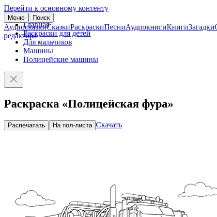
Перейти к основному контенту
Меню
Поиск
Главная
Аудиосказки
Сказки
Раскраски
Песни
Аудиокниги
Книги
Загадки
Раскраски для детей
редактора
Для мальчиков
Машины
Полицейские машины
Раскраска «Полицейская фура»
Скачать
Распечатать
На пол-листа