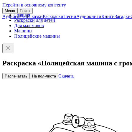
Перейти к основному контенту
Меню
Поиск
Главная
Аудиосказки
Сказки
Раскраски
Песни
Аудиокниги
Книги
Загадки
Раскраски для детей
Для мальчиков
Машины
Полицейские машины
Раскраска «Полицейская машина с гро
Скачать
Распечатать
На пол-листа