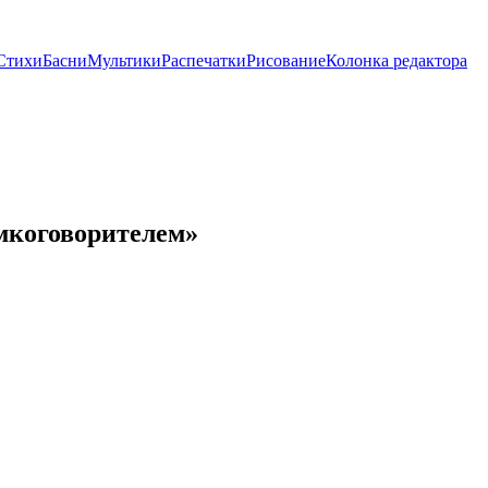
Стихи
Басни
Мультики
Распечатки
Рисование
Колонка редактора
мкоговорителем»