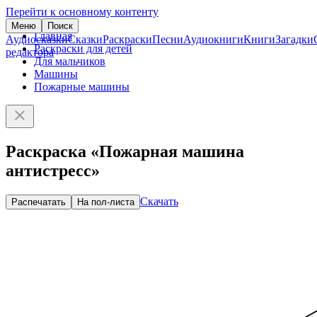
Перейти к основному контенту
Меню
Поиск
Главная
Аудиосказки
Сказки
Раскраски
Песни
Аудиокниги
Книги
Загадки
Раскраски для детей
редактора
Для мальчиков
Машины
Пожарные машины
Раскраска «Пожарная машина
антистресс»
Скачать
Распечатать
На пол-листа