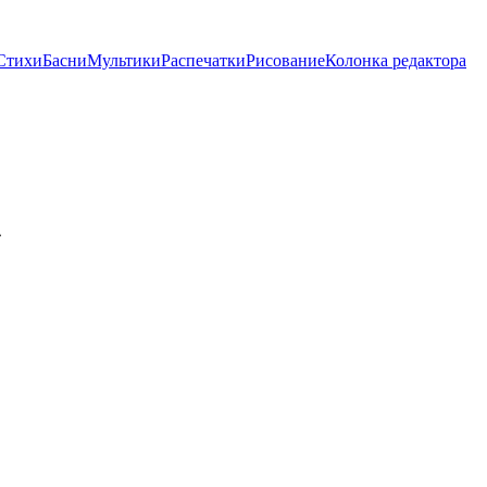
Стихи
Басни
Мультики
Распечатки
Рисование
Колонка редактора
»