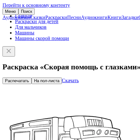
Перейти к основному контенту
Меню
Поиск
Главная
Аудиосказки
Сказки
Раскраски
Песни
Аудиокниги
Книги
Загадки
Раскраски для детей
Для мальчиков
Машины
Машины скорой помощи
Раскраска «Скорая помощь с глазками
Скачать
Распечатать
На пол-листа