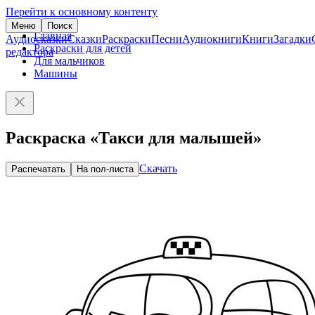
Перейти к основному контенту
Меню
Поиск
Главная
Аудиосказки
Сказки
Раскраски
Песни
Аудиокниги
Книги
Загадки
Раскраски для детей
редактора
Для мальчиков
Машины
Раскраска «Такси для малышей»
Скачать
Распечатать
На пол-листа