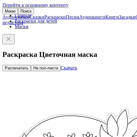
Перейти к основному контенту
Меню
Поиск
Главная
Аудиосказки
Сказки
Раскраски
Песни
Аудиокниги
Книги
Загадки
Раскраски для детей
редактора
Маски
Раскраска Цветочная маска
Скачать
Распечатать
На пол-листа