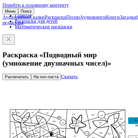
Перейти к основному контенту
Меню
Поиск
Главная
Аудиосказки
Сказки
Раскраски
Песни
Аудиокниги
Книги
Загадки
Раскраски для детей
редактора
Математические раскраски
Раскраска «Подводный мир
(умножение двузначных чисел)»
Скачать
Распечатать
На пол-листа