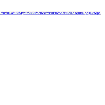
Стихи
Басни
Мультики
Распечатки
Рисование
Колонка редактора