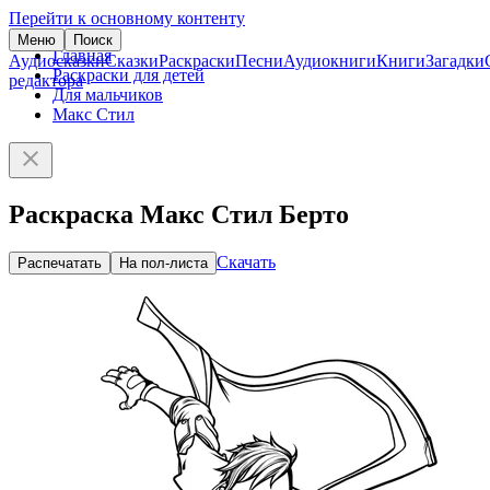
Перейти к основному контенту
Меню
Поиск
Главная
Аудиосказки
Сказки
Раскраски
Песни
Аудиокниги
Книги
Загадки
Раскраски для детей
редактора
Для мальчиков
Макс Стил
Раскраска Макс Стил Берто
Скачать
Распечатать
На пол-листа