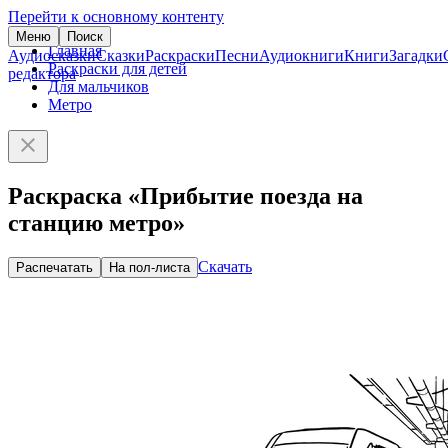
Перейти к основному контенту
Меню
Поиск
Главная
Аудиосказки
Сказки
Раскраски
Песни
Аудиокниги
Книги
Загадки
Раскраски для детей
редактора
Для мальчиков
Метро
Раскраска «Прибытие поезда на
станцию метро»
Скачать
Распечатать
На пол-листа