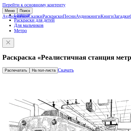
Перейти к основному контенту
Меню
Поиск
Главная
Аудиосказки
Сказки
Раскраски
Песни
Аудиокниги
Книги
Загадки
Раскраски для детей
Для мальчиков
Метро
Раскраска «Реалистичная станция мет
Скачать
Распечатать
На пол-листа