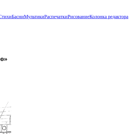
Стихи
Басни
Мультики
Распечатки
Рисование
Колонка редактора
ро»