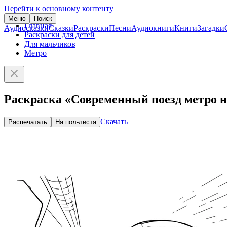
Перейти к основному контенту
Меню
Поиск
Главная
Аудиосказки
Сказки
Раскраски
Песни
Аудиокниги
Книги
Загадки
Раскраски для детей
Для мальчиков
Метро
Раскраска «Современный поезд метро н
Скачать
Распечатать
На пол-листа