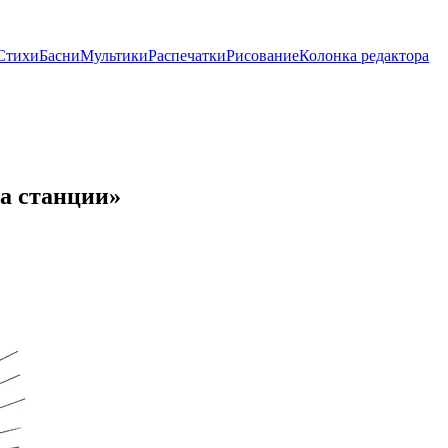
Стихи
Басни
Мультики
Распечатки
Рисование
Колонка редактора
а станции»