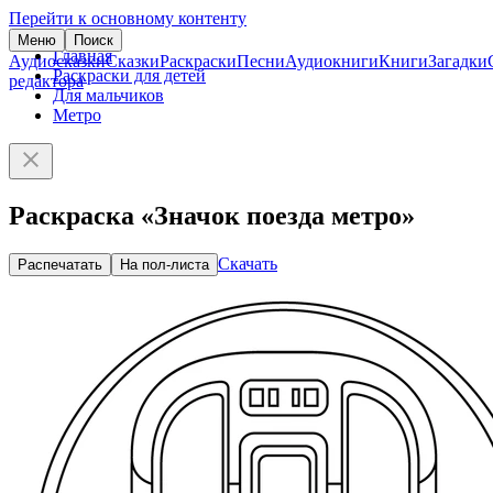
Перейти к основному контенту
Меню
Поиск
Главная
Аудиосказки
Сказки
Раскраски
Песни
Аудиокниги
Книги
Загадки
Раскраски для детей
редактора
Для мальчиков
Метро
Раскраска «Значок поезда метро»
Скачать
Распечатать
На пол-листа