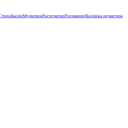
Стихи
Басни
Мультики
Распечатки
Рисование
Колонка редактора