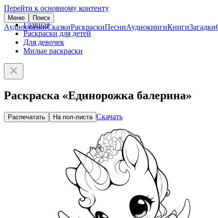
Перейти к основному контенту
Меню
Поиск
Главная
Аудиосказки
Сказки
Раскраски
Песни
Аудиокниги
Книги
Загадки
Раскраски для детей
Для девочек
Милые раскраски
Раскраска «Единорожка балерина»
Скачать
Распечатать
На пол-листа