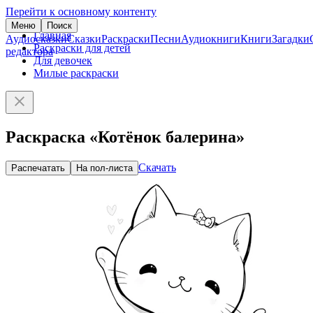
Перейти к основному контенту
Меню
Поиск
Главная
Аудиосказки
Сказки
Раскраски
Песни
Аудиокниги
Книги
Загадки
Раскраски для детей
редактора
Для девочек
Милые раскраски
Раскраска «Котёнок балерина»
Скачать
Распечатать
На пол-листа