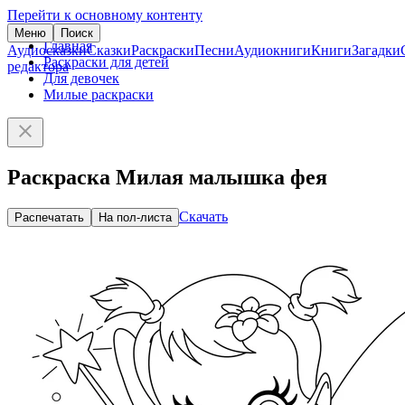
Перейти к основному контенту
Меню
Поиск
Главная
Аудиосказки
Сказки
Раскраски
Песни
Аудиокниги
Книги
Загадки
Раскраски для детей
редактора
Для девочек
Милые раскраски
Раскраска Милая малышка фея
Скачать
Распечатать
На пол-листа