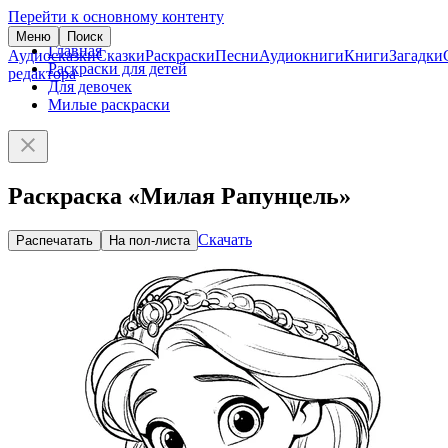
Перейти к основному контенту
Меню
Поиск
Главная
Аудиосказки
Сказки
Раскраски
Песни
Аудиокниги
Книги
Загадки
Раскраски для детей
редактора
Для девочек
Милые раскраски
Раскраска «Милая Рапунцель»
Скачать
Распечатать
На пол-листа