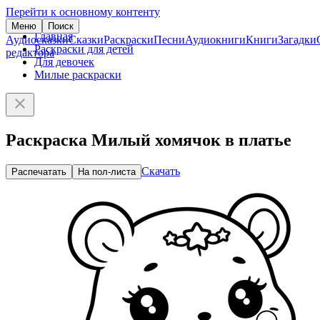
Перейти к основному контенту
Меню
Поиск
Главная
Аудиосказки
Сказки
Раскраски
Песни
Аудиокниги
Книги
Загадки
Раскраски для детей
редактора
Для девочек
Милые раскраски
Раскраска Милый хомячок в платье
Скачать
Распечатать
На пол-листа