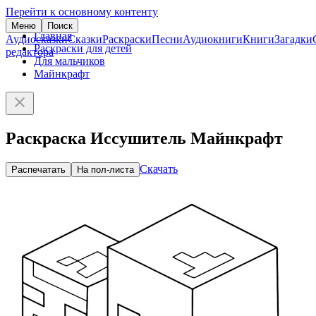
Перейти к основному контенту
Меню
Поиск
Главная
Аудиосказки
Сказки
Раскраски
Песни
Аудиокниги
Книги
Загадки
Раскраски для детей
редактора
Для мальчиков
Майнкрафт
Раскраска Иссушитель Майнкрафт
Скачать
Распечатать
На пол-листа