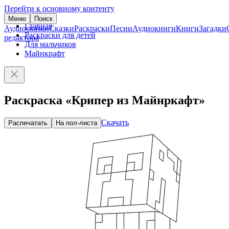
Перейти к основному контенту
Меню
Поиск
Главная
Аудиосказки
Сказки
Раскраски
Песни
Аудиокниги
Книги
Загадки
Раскраски для детей
редактора
Для мальчиков
Майнкрафт
Раскраска «Крипер из Майнркафт»
Скачать
Распечатать
На пол-листа