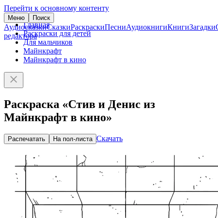
Перейти к основному контенту
Меню
Поиск
Главная
Аудиосказки
Сказки
Раскраски
Песни
Аудиокниги
Книги
Загадки
Раскраски для детей
редактора
Для мальчиков
Майнкрафт
Майнкрафт в кино
Раскраска «Стив и Денис из
Майнкрафт в кино»
Скачать
Распечатать
На пол-листа