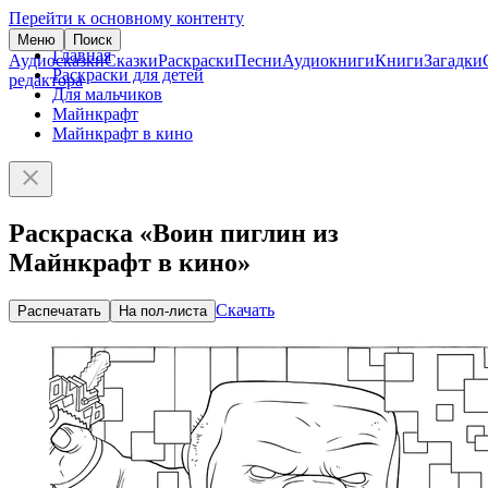
Перейти к основному контенту
Меню
Поиск
Главная
Аудиосказки
Сказки
Раскраски
Песни
Аудиокниги
Книги
Загадки
Раскраски для детей
редактора
Для мальчиков
Майнкрафт
Майнкрафт в кино
Раскраска «Воин пиглин из
Майнкрафт в кино»
Скачать
Распечатать
На пол-листа