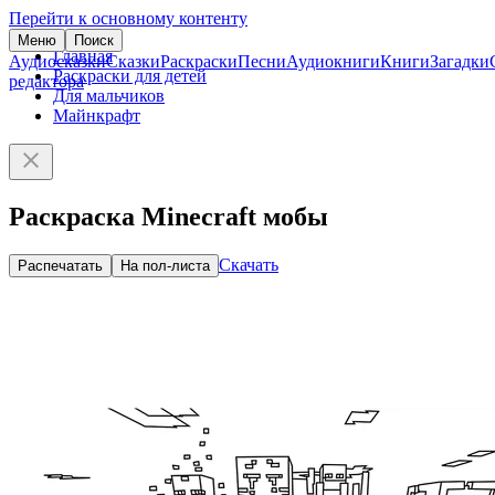
Перейти к основному контенту
Меню
Поиск
Главная
Аудиосказки
Сказки
Раскраски
Песни
Аудиокниги
Книги
Загадки
Раскраски для детей
редактора
Для мальчиков
Майнкрафт
Раскраска Minecraft мобы
Скачать
Распечатать
На пол-листа