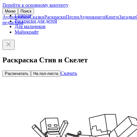
Перейти к основному контенту
Меню
Поиск
Главная
Аудиосказки
Сказки
Раскраски
Песни
Аудиокниги
Книги
Загадки
Раскраски для детей
редактора
Для мальчиков
Майнкрафт
Раскраска Стив и Скелет
Скачать
Распечатать
На пол-листа