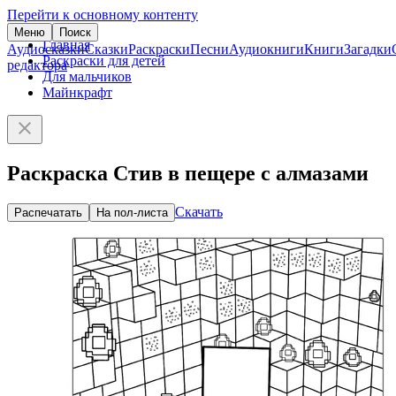
Перейти к основному контенту
Меню
Поиск
Главная
Аудиосказки
Сказки
Раскраски
Песни
Аудиокниги
Книги
Загадки
Раскраски для детей
редактора
Для мальчиков
Майнкрафт
Раскраска Стив в пещере с алмазами
Скачать
Распечатать
На пол-листа