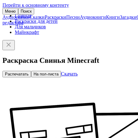
Перейти к основному контенту
Меню
Поиск
Главная
Аудиосказки
Сказки
Раскраски
Песни
Аудиокниги
Книги
Загадки
Раскраски для детей
редактора
Для мальчиков
Майнкрафт
Раскраска Свинья Minecraft
Скачать
Распечатать
На пол-листа