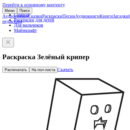
Перейти к основному контенту
Меню
Поиск
Главная
Аудиосказки
Сказки
Раскраски
Песни
Аудиокниги
Книги
Загадки
Раскраски для детей
редактора
Для мальчиков
Майнкрафт
Раскраска Зелёный крипер
Скачать
Распечатать
На пол-листа