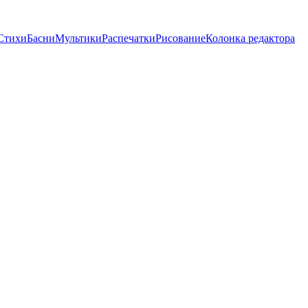
Стихи
Басни
Мультики
Распечатки
Рисование
Колонка редактора