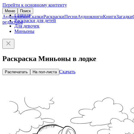
Перейти к основному контенту
Меню
Поиск
Главная
Аудиосказки
Сказки
Раскраски
Песни
Аудиокниги
Книги
Загадки
Раскраски для детей
редактора
Для девочек
Миньоны
Раскраска Миньоны в лодке
Скачать
Распечатать
На пол-листа