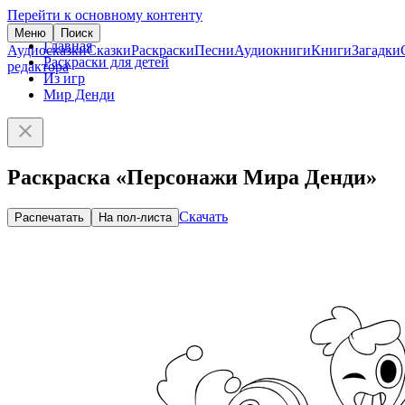
Перейти к основному контенту
Меню
Поиск
Главная
Аудиосказки
Сказки
Раскраски
Песни
Аудиокниги
Книги
Загадки
Раскраски для детей
редактора
Из игр
Мир Денди
Раскраска «Персонажи Мира Денди»
Скачать
Распечатать
На пол-листа