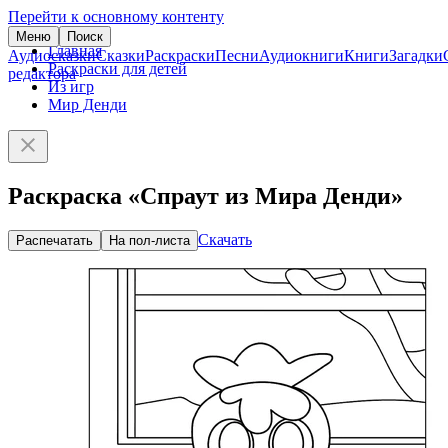
Перейти к основному контенту
Меню
Поиск
Главная
Аудиосказки
Сказки
Раскраски
Песни
Аудиокниги
Книги
Загадки
Раскраски для детей
редактора
Из игр
Мир Денди
Раскраска «Спраут из Мира Денди»
Скачать
Распечатать
На пол-листа