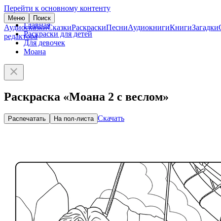
Перейти к основному контенту
Меню
Поиск
Главная
Аудиосказки
Сказки
Раскраски
Песни
Аудиокниги
Книги
Загадки
Раскраски для детей
редактора
Для девочек
Моана
Раскраска «Моана 2 с веслом»
Скачать
Распечатать
На пол-листа