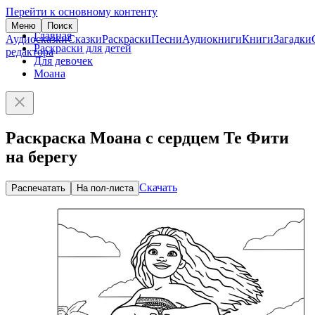
Перейти к основному контенту
Меню
Поиск
Главная
Аудиосказки
Сказки
Раскраски
Песни
Аудиокниги
Книги
Загадки
Раскраски для детей
редактора
Для девочек
Моана
Раскраска Моана с сердцем Те Фити
на берегу
Скачать
Распечатать
На пол-листа