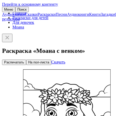
Перейти к основному контенту
Меню
Поиск
Главная
Аудиосказки
Сказки
Раскраски
Песни
Аудиокниги
Книги
Загадки
Раскраски для детей
редактора
Для девочек
Моана
Раскраска «Моана с венком»
Скачать
Распечатать
На пол-листа