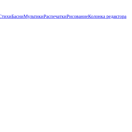
Стихи
Басни
Мультики
Распечатки
Рисование
Колонка редактора