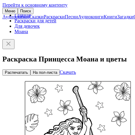
Перейти к основному контенту
Меню
Поиск
Главная
Аудиосказки
Сказки
Раскраски
Песни
Аудиокниги
Книги
Загадки
Раскраски для детей
Для девочек
Моана
Раскраска Принцесса Моана и цветы
Скачать
Распечатать
На пол-листа