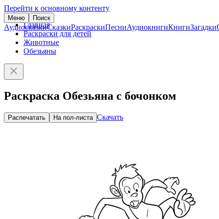
Перейти к основному контенту
Меню
Поиск
Главная
Аудиосказки
Сказки
Раскраски
Песни
Аудиокниги
Книги
Загадки
Раскраски для детей
Животные
Обезьяны
Раскраска Обезьяна с бочонком
Скачать
Распечатать
На пол-листа