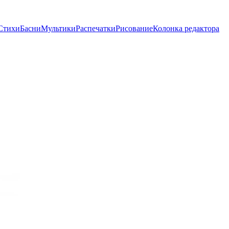
Стихи
Басни
Мультики
Распечатки
Рисование
Колонка редактора