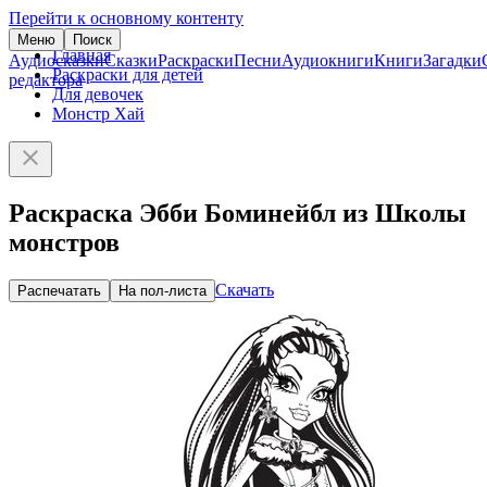
Перейти к основному контенту
Меню
Поиск
Главная
Аудиосказки
Сказки
Раскраски
Песни
Аудиокниги
Книги
Загадки
Раскраски для детей
редактора
Для девочек
Монстр Хай
Раскраска Эбби Боминейбл из Школы
монстров
Скачать
Распечатать
На пол-листа