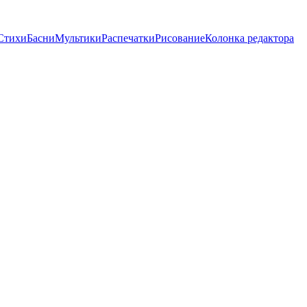
Стихи
Басни
Мультики
Распечатки
Рисование
Колонка редактора