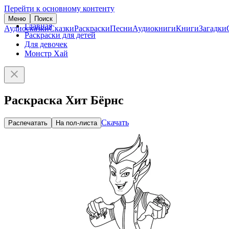
Перейти к основному контенту
Меню
Поиск
Главная
Аудиосказки
Сказки
Раскраски
Песни
Аудиокниги
Книги
Загадки
Раскраски для детей
Для девочек
Монстр Хай
Раскраска Хит Бёрнс
Скачать
Распечатать
На пол-листа