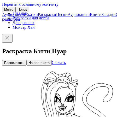
Перейти к основному контенту
Меню
Поиск
Главная
Аудиосказки
Сказки
Раскраски
Песни
Аудиокниги
Книги
Загадки
Раскраски для детей
редактора
Для девочек
Монстр Хай
Раскраска Кэтти Нуар
Скачать
Распечатать
На пол-листа