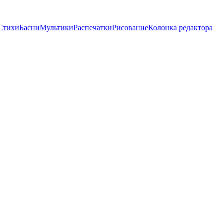
Стихи
Басни
Мультики
Распечатки
Рисование
Колонка редактора