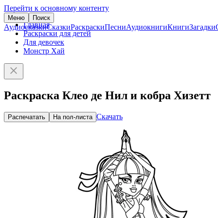
Перейти к основному контенту
Меню
Поиск
Главная
Аудиосказки
Сказки
Раскраски
Песни
Аудиокниги
Книги
Загадки
Раскраски для детей
Для девочек
Монстр Хай
Раскраска Клео де Нил и кобра Хизетт
Скачать
Распечатать
На пол-листа