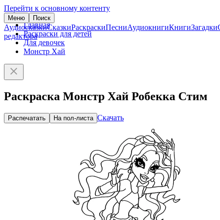
Перейти к основному контенту
Меню
Поиск
Главная
Аудиосказки
Сказки
Раскраски
Песни
Аудиокниги
Книги
Загадки
Раскраски для детей
редактора
Для девочек
Монстр Хай
Раскраска Монстр Хай Робекка Стим
Скачать
Распечатать
На пол-листа