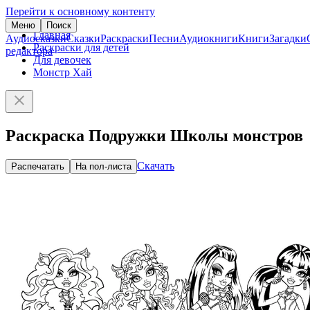
Перейти к основному контенту
Меню
Поиск
Главная
Аудиосказки
Сказки
Раскраски
Песни
Аудиокниги
Книги
Загадки
Раскраски для детей
редактора
Для девочек
Монстр Хай
Раскраска Подружки Школы монстров
Скачать
Распечатать
На пол-листа