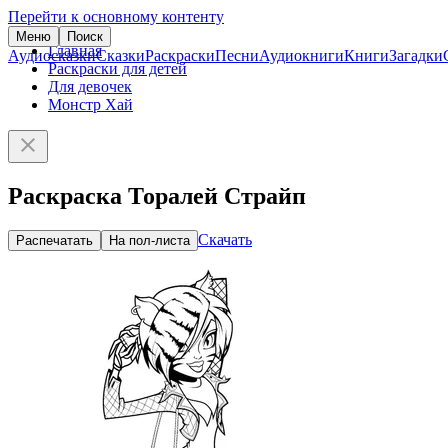
Перейти к основному контенту
Меню
Поиск
Главная
Аудиосказки
Сказки
Раскраски
Песни
Аудиокниги
Книги
Загадки
Раскраски для детей
Для девочек
Монстр Хай
Раскраска Торалей Страйп
Скачать
Распечатать
На пол-листа