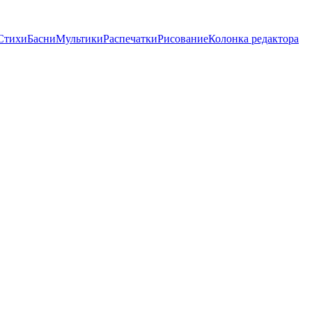
Стихи
Басни
Мультики
Распечатки
Рисование
Колонка редактора