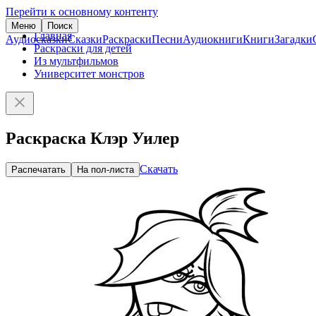
Перейти к основному контенту
Меню
Поиск
Главная
Аудиосказки
Сказки
Раскраски
Песни
Аудиокниги
Книги
Загадки
Раскраски для детей
Из мультфильмов
Университет монстров
Раскраска Клэр Уилер
Скачать
Распечатать
На пол-листа