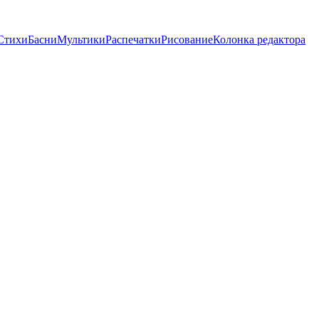
Стихи
Басни
Мультики
Распечатки
Рисование
Колонка редактора