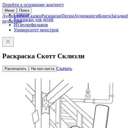
Перейти к основному контенту
Меню
Поиск
Главная
Аудиосказки
Сказки
Раскраски
Песни
Аудиокниги
Книги
Загадки
Раскраски для детей
редактора
Из мультфильмов
Университет монстров
Раскраска Скотт Склизли
Скачать
Распечатать
На пол-листа